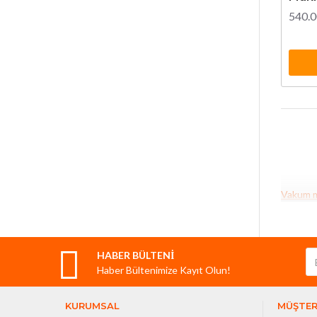
540.
Vakum m
ürünleri
makinesi
HABER BÜLTENİ
Vaku
Haber Bültenimize Kayıt Olun!
Vakum ma
KURUMSAL
MÜŞTER
T