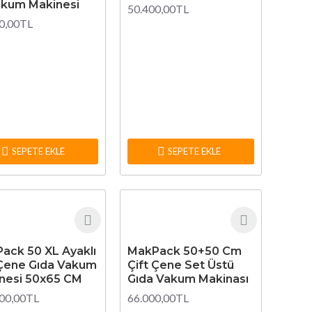
akum Makinesi
50.400,00TL
0,00TL
SEPETE EKLE
SEPETE EKLE
ack 50 XL Ayaklı
MakPack 50+50 Cm
 Çene Gıda Vakum
Çift Çene Set Üstü
nesi 50x65 CM
Gıda Vakum Makinası
00,00TL
66.000,00TL