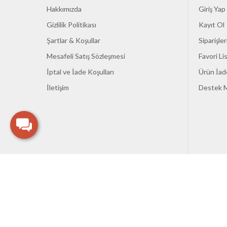
gö
Hakkımızda
Giriş Yap
O
Gizlilik Politikası
Kayıt Ol
k
Şartlar & Koşullar
Siparişle
K
Mesafeli Satış Sözleşmesi
Favori L
g
İptal ve İade Koşulları
Ürün İad
Vakum
İletişim
Destek M
Vakum mak
G
v
P
d
E
e
M