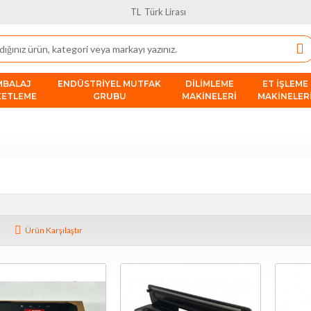
TL
Türk Lirası
MBALAJ
ENDÜSTRIYEL MUTFAK
DILIMLEME
ET İŞLEME
KETLEME
GRUBU
MAKINELERI
MAKINELER
Ürün Karşılaştır