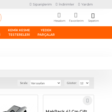
Siparişlerim
İndirimler
Yardım
Sepetim
Hesabım
Favorilerim
KEMIK KESME
YEDEK
I
TESTERELERI
PARÇALAR
Sırala:
Göster:
MakPack 41 Cm Çift