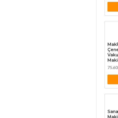
MakP
Çene
Vak
Maki
75.60
Sana
Maki