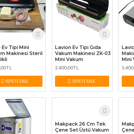
 Ev Tipi Mini
Lavion Ev Tipi Gıda
Lavi
m Makinesi Steril
Vakum Makinesi ZK-03
Maki
ikli
Mini Vakum
Mini
,00TL
2.400,00TL
5.400
SEPETE EKLE
SEPETE EKLE
Makpack 26 Cm Tek
Makp
Çene Set Üstü Vakum
Çene