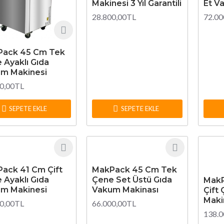
Makinesi 3 Yıl Garantili
Et V
28.800,00TL
72.00
ack 45 Cm Tek
 Ayaklı Gıda
m Makinesi
0,00TL
SEPETE EKLE
SEPETE EKLE
ack 41 Cm Çift
MakPack 45 Cm Tek
 Ayaklı Gıda
Çene Set Üstü Gıda
MakP
m Makinesi
Vakum Makinası
Çift
Maki
0,00TL
66.000,00TL
138.0