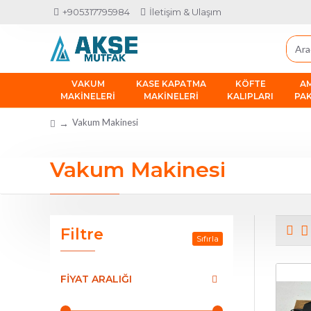
+905317795984
İletişim & Ulaşım
VAKUM
KASE KAPATMA
KÖFTE
A
MAKINELERI
MAKINELERI
KALIPLARI
PA
Vakum Makinesi
Vakum Makinesi
Filtre
Sıfırla
FIYAT ARALIĞI